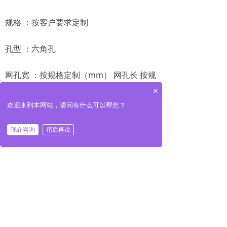
规格 ：按客户要求定制
孔型 ：六角孔
网孔宽 ：按规格定制（mm） 网孔长 按规
格定制（mm）
×
欢迎来到本网站，请问有什么可以帮您？
用途：广泛应用于 化工机械、制药设备、
食品饮料机械、烟卷机械、收割机、干洗
现在咨询
稍后再说
机、烫台、消音设备、制冷设备(中央空调)
音箱、工艺品制作、造纸、液压配件、滤
清设备等各行各业。
版权所有©
上海派睿德冲孔网筛有限公司